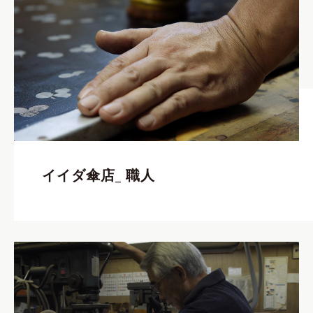
イイダ傘店_ 職人