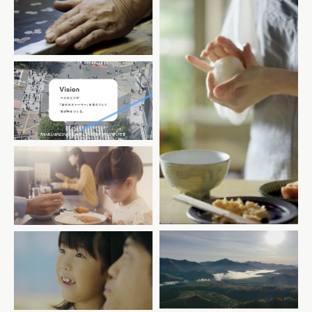
イイダ傘店_ 職人
BALUMUDA
coconala
CoCo壱
POLA MUSEUM OF ART
NewsPicks kamikawa
彩る感性