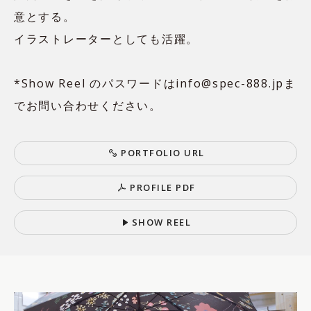
意とする。
イラストレーターとしても活躍。
*Show Reel のパスワードはinfo@spec-888.jpま
でお問い合わせください。
P
O
R
T
F
O
L
I
O
U
R
L
P
R
O
F
I
L
E
P
D
F
S
H
O
W
R
E
E
L