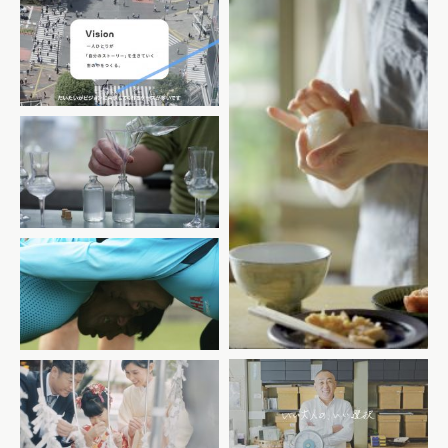
coconala
BALUMUDA
POLA+D
マニフレックス 長谷川慎
IQOS_いい大人のいい選択
famm