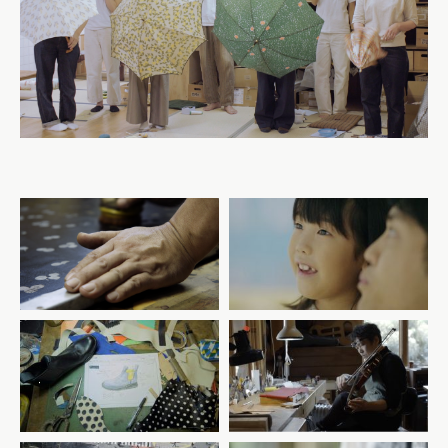
POLA MUSEUM OF ART
イイダ傘店_ 職人
彩る感性
JUCO
手仕事図鑑 ヴァイオリン