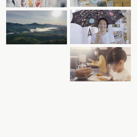
イイダ傘店
NewsPicks kamikawa
CoCo壱