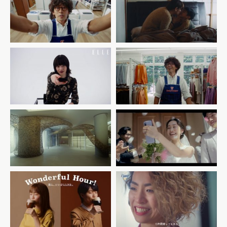
godiva – first kiss /
2nd STREET #2
commercial
CHANEL x ELLE
2nd STREET #1
KDDI トビラ｜デジタルデバ
イド解消篇「思いがつながる
LOEWE
喜びを、ひとりでも多くの人
へ。」
アサヒ飲料
Unilever
WONDA ワンダフルワンダ
「ダヴ: 自分らしい髪こそ、
「泡のワンダの味わいかた」
美しい。 ダヴ ヘアケア」
篇