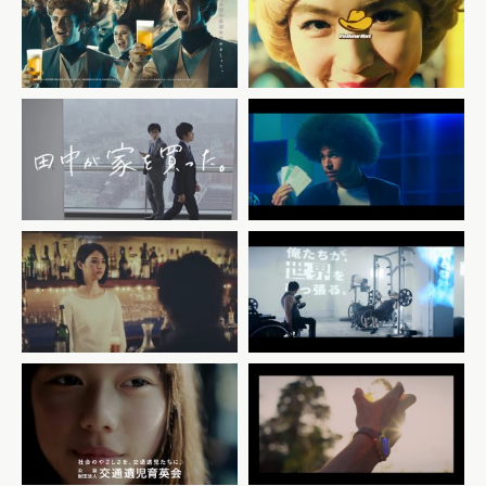
サッポロビール
イエローハット
LEVEL9贅沢ストロング
「イエローシティ」篇
「レベル上げてこー！」篇
アイディホーム
Wantedly
田中が家を買った。
Wantedly People
「謎」篇
「はまるリズム」篇
JACCS
The Change Maker
「2042年のクリスマス」
ACジャパン
交通遺児育英会
VELDT LUXTURE
「満点の答案用紙」篇