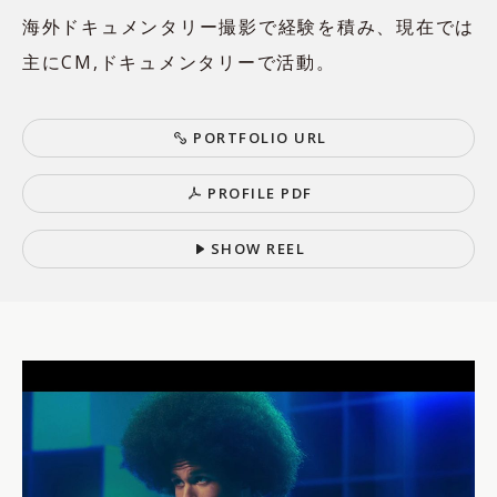
海外ドキュメンタリー撮影で経験を積み、現在では
主にCM,ドキュメンタリーで活動。
P
O
R
T
F
O
L
I
O
U
R
L
P
R
O
F
I
L
E
P
D
F
S
H
O
W
R
E
E
L