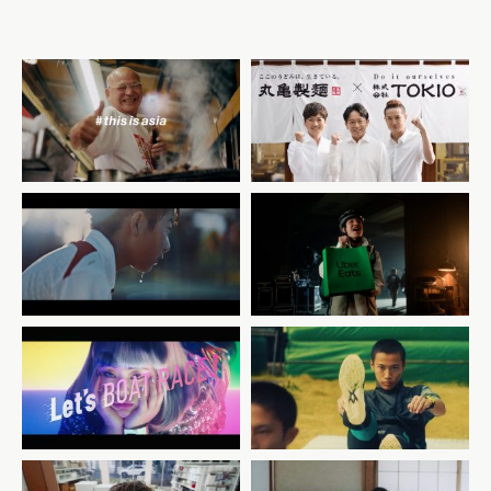
丸亀製麺×株式会社TOKIO う
NISSIN # this is asia /
どんで日本に元気を届けるキ
promo
ッチンカー
Uber Eats × CITY
google x asics /
HUNTER CM 「シティーハ
commercial
ンター観るなら Uber Eats
で、いーんじゃない？」篇
boatrace – cutdown
new balance – hanzo /
for reel / tv
commercial
commercial