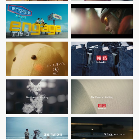
日本政府観光局(JNTO)
「Wanderlust Explorer
エン・ジャパン
× Tohoku, Japan
新サービス「engage」
FEATURING Alastair
Humphreys」
グランフロント大阪 ショップ
UNIQLO
&レストラン
サステナビリティ 「DENIM
「マネキンも憧れる場所」
2019」
UNIQLO
UNIQLO
サステナビリティ 「SWEAT
サステナビリティ 「DOWN
2019」
2019」
Schick 極める人に選ばれ
Schick 極める人に選ばれ
た。
た。
シック ハイドロ カスタム コ
シック ハイドロ カスタム コ