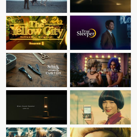
ンフォート
ンフォート
「ヴァイオリニスト」篇
「華道家」篇
ショップジャパン
トゥルースリーパー セブンス
イエローハット イエローシテ
ピロー
ィー2019
「首・肩・背中までラクにな
る枕」編
Schick 極める人に選ばれ
Schick 極める人に選ばれ
た。
た。
シック ハイドロ カスタム
シック ハイドロ カスタム
「理容師」篇
「ドラァグクイーン」篇
Sony Glass sound
バイドゥ Simeji
speaker
「Simejiってご存知？」篇