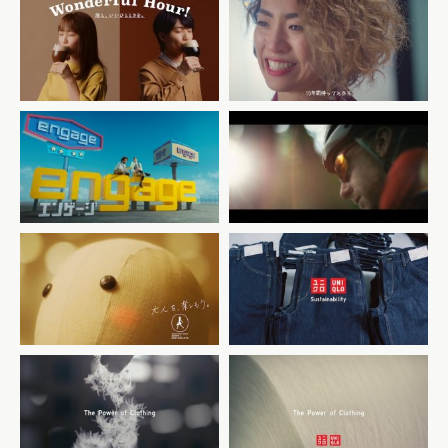
アサヒ飲料
Unilever
WONDA ワンダフルワンダ
「ダヴ: 自分らしい髪こそ、
「泡のワンダの味わいかた」
美しい。 ダヴ ヘアケア」
篇
日本政府観光局(JNTO)
「Wanderlust Explorer
エン・ジャパン
× Tohoku, Japan
新サービス「engage」
FEATURING Alastair
Humphreys」
グランフロント大阪 ショップ
UNIQLO
&レストラン
サステナビリティ 「DENIM
「マネキンも憧れる場所」
2019」
UNIQLO
UNIQLO
サステナビリティ 「SWEAT
サステナビリティ 「DOWN
2019」
2019」