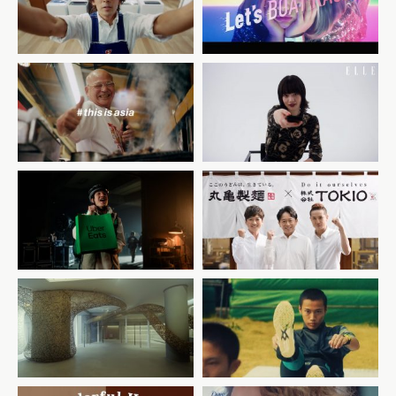
2nd STREET #2
for reel / tv
commercial
NISSIN # this is asia /
CHANEL x ELLE
promo
Uber Eats × CITY
丸亀製麺×株式会社TOKIO う
HUNTER CM 「シティーハ
どんで日本に元気を届けるキ
ンター観るなら Uber Eats
ッチンカー
で、いーんじゃない？」篇
new balance – hanzo /
LOEWE
commercial