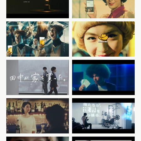
speaker
「Simejiってご存知？」篇
サッポロビール
イエローハット
LEVEL9贅沢ストロング
「イエローシティ」篇
「レベル上げてこー！」篇
アイディホーム
Wantedly
田中が家を買った。
Wantedly People
「謎」篇
「はまるリズム」篇
JACCS
The Change Maker
「2042年のクリスマス」