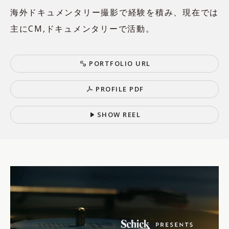
海外ドキュメンタリー撮影で経験を積み、現在では
主にCM,ドキュメンタリーで活動。
P
O
R
T
F
O
L
I
O
U
R
L
P
R
O
F
I
L
E
P
D
F
S
H
O
W
R
E
E
L