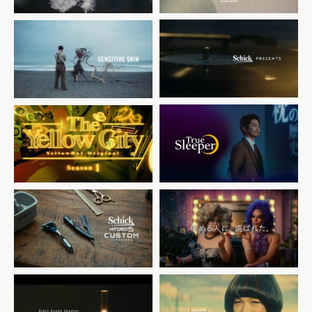
Schick 極める人に選ばれ
Schick 極める人に選ばれ
た。
た。
シック ハイドロ カスタム コ
シック ハイドロ カスタム コ
ンフォート
ンフォート
「ヴァイオリニスト」篇
「華道家」篇
ショップジャパン
トゥルースリーパー セブンス
イエローハット イエローシテ
ピロー
ィー2019
「首・肩・背中までラクにな
る枕」編
Schick 極める人に選ばれ
Schick 極める人に選ばれ
た。
た。
シック ハイドロ カスタム
シック ハイドロ カスタム
「理容師」篇
「ドラァグクイーン」篇
Sony Glass sound
バイドゥ Simeji