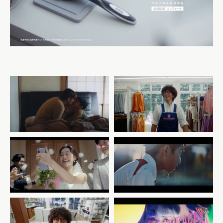
godiva – first kiss /
2nd STREET #1
commercial
KDDI トビラ｜デジタルデバ
イド解消篇「思いがつながる
google x asics /
喜びを、ひとりでも多くの人
commercial
へ。」
boatrace – cutdown