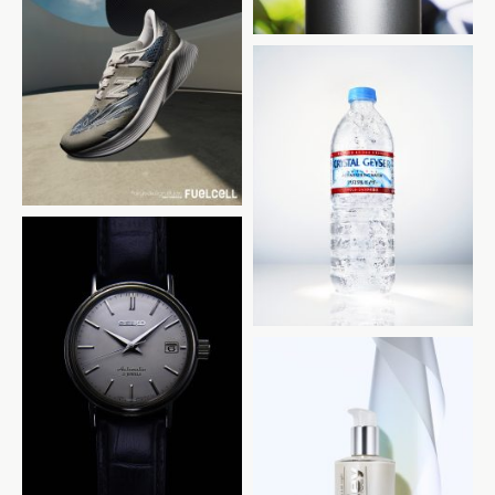
New Balance
CRYSTAL GEYSER
SEIKO
光文社 美ST