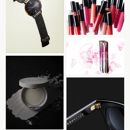
TOMMY HILFIGER
LANCOME
SHISEIDO
MiMC
金子眼鏡