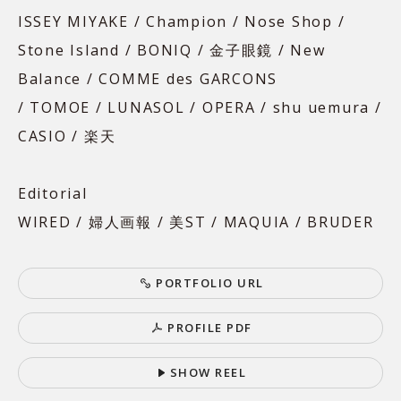
ISSEY MIYAKE / Champion / Nose Shop /
Stone Island / BONIQ / 金子眼鏡 / New
Balance / COMME des GARCONS
/ TOMOE / LUNASOL / OPERA / shu uemura /
CASIO / 楽天
Editorial
WIRED / 婦人画報 / 美ST / MAQUIA / BRUDER
P
O
R
T
F
O
L
I
O
U
R
L
P
R
O
F
I
L
E
P
D
F
S
H
O
W
R
E
E
L