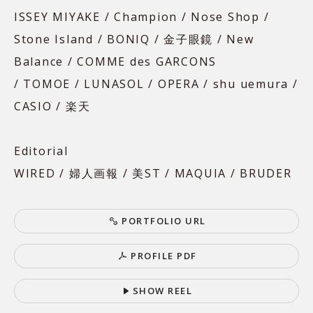
ISSEY MIYAKE / Champion / Nose Shop /
Stone Island / BONIQ / 金子眼鏡 / New
Balance / COMME des GARCONS
/ TOMOE / LUNASOL / OPERA / shu uemura /
CASIO / 楽天
Editorial
WIRED / 婦人画報 / 美ST / MAQUIA / BRUDER
P
O
R
T
F
O
L
I
O
U
R
L
P
R
O
F
I
L
E
P
D
F
S
H
O
W
R
E
E
L