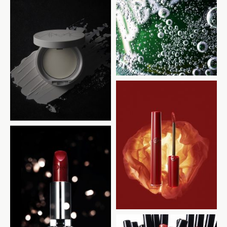
perrier
MiMC
ARMANI
DIOR