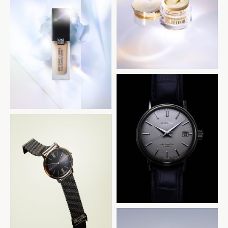
SHISEIDO
光文社 美ST
SEIKO
TOMMY HILFIGER