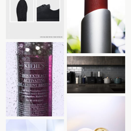
ISSEY MIYAKE
rms beauty
BONIQ
KIEHL’S