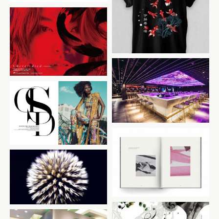
UNIQLO
Cherry Died /
Calligraphy exhibition
ZOUK Singapore
Raine Magzine
BareFace / Look Book
Liberated Mind / Film
Condé Nast UK Baku