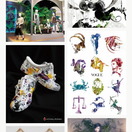
Magazine /
メルセデス・ベンツ ファッシ
ョン・
髙島屋 JR名古屋高島屋
ウィーク
Autumn Collection
Condé Nast
Publications
「VOGUE Germany」
The Duffer of St.
George