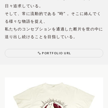
日々追求している。
そして、常に流動的である "時" 。そこに絡んでく
る様々な物語を捉え、
私たちのコンセプションを通過した断片を世の中に
送り出し続けることを目指している。
P
O
R
T
F
O
L
I
O
U
R
L