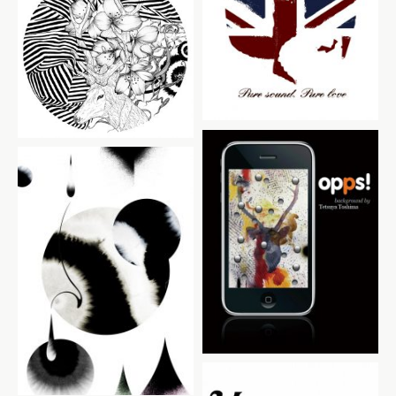
TAKEO KIKUCHI
pockopedia
opps!
Circus