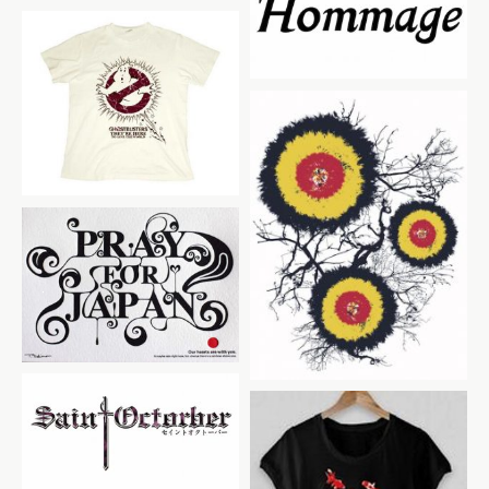
Hommage
TSUTAYA×Movie
Matinique
JAPAN FLAG
Saint Octorber