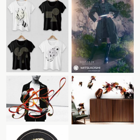
三越伊勢丹 SEASON IN
2k by Gingham
YOU/UTA CD cover
Tres Tintas BCN