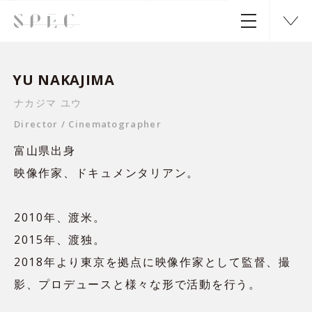
YU NAKAJIMA
ナカジマ ユウ
Director
Cinematographer
富山県出身
映像作家、ドキュメンタリアン。
2010年、渡米。
2015年、渡独。
2018年より東京を拠点に映像作家として監督、撮
影、プロデュースと様々な形で活動を行う。