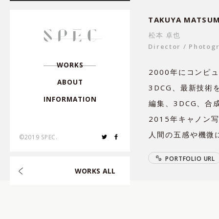
TAKUYA MATSU
Director
,
Creative Dire
松本 卓也
Director
Photog
Director
,
Photographe
W
O
R
K
S
2000年にコン
A
B
O
U
T
3DCG、最新技
Photographer
,
I
N
F
O
R
M
A
T
I
O
N
編集、3DCG、合
Hair & Make-up
,
2015年キャノ
人間の五感や機微
©2019 SPEC.
Choreographer
,
P
O
R
T
F
O
L
I
O
U
R
L
W
O
R
K
S
A
L
L
Composer
,
Arranger
,
Art Director
,