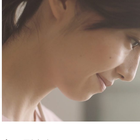
エイター
,
Director,Cinematographer
,
REP契約
tographer
,
Director
,
REP契約クリエイター
,