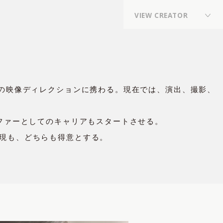
V
I
E
W
C
R
E
A
T
O
R
Director
,
Director,Planner
,
々の映像ディレクションに携わる。現在では、演出、撮影、
Photographer
,
Flower Stylist / Flower Artist
,
ファーとしてのキャリアもスタートさせる。
現も、どちらも得意とする。
VFX Artist
,
Online Editor
,
Stylist
,
composer, arranger, sound producer, drummer,
sound engineer
,
REP契約クリエイター
,