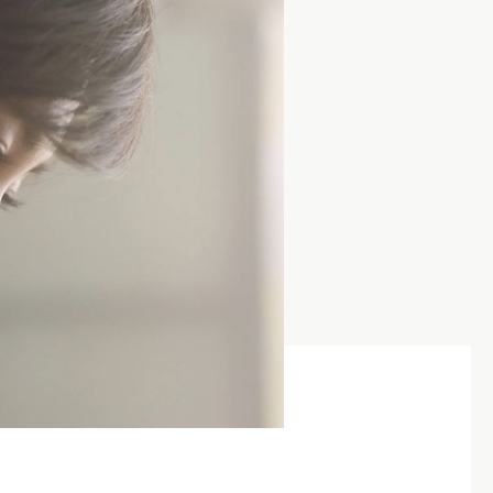
クリエイター
,
Photographer
,
REP契約クリエイター
,
V
I
E
W
C
R
E
A
T
O
R