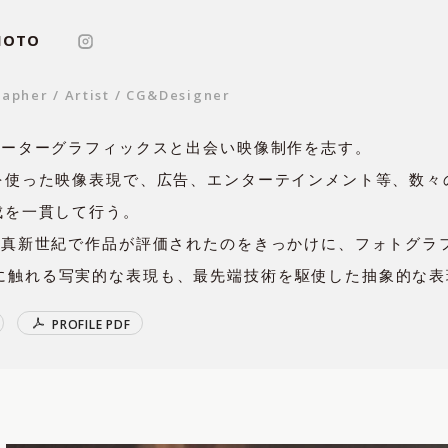
MOTO
ctor
,
Director
,
Cinematographer
,
rapher
Artist
CG&Designer
r
,
Artist
,
CG&Designer
,
Director/Motion Graphics
,
ピューターグラフィックスと出会い映像制作を志す。
術を使った映像表現で、広告、エンターテインメント等、数
Cinematographer
,
成を一貫して行う。
Hair & Make-up
,
ン写真新世紀で作品が評価されたのをきっかけに、フォトグラ
に触れる写実的な表現も、最先端技術を駆使した抽象的な表
Editor, VFX Compositor
,
P
R
O
F
I
L
E
P
D
F
Makeup Artist
,
Art Director
,