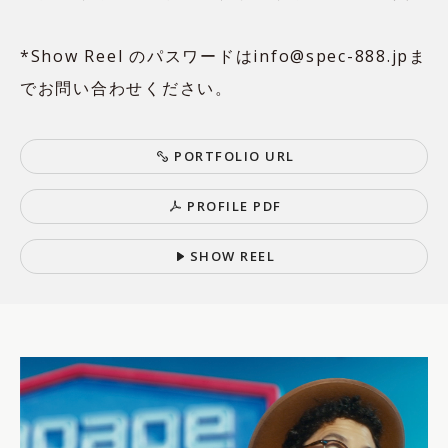
*Show Reel のパスワードはinfo@spec-888.jpま
でお問い合わせください。
P
O
R
T
F
O
L
I
O
U
R
L
P
R
O
F
I
L
E
P
D
F
S
H
O
W
R
E
E
L