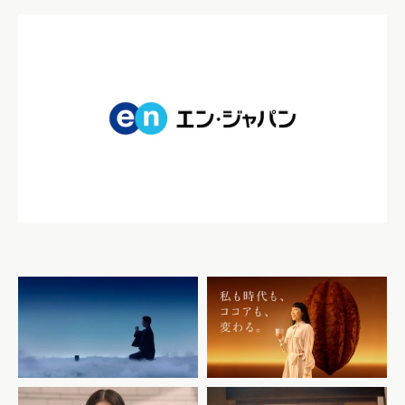
『ネスカフェ 香味焙煎』 そ
のコーヒーの名は香りから始
カカオの力＜CACAO70＞
まる