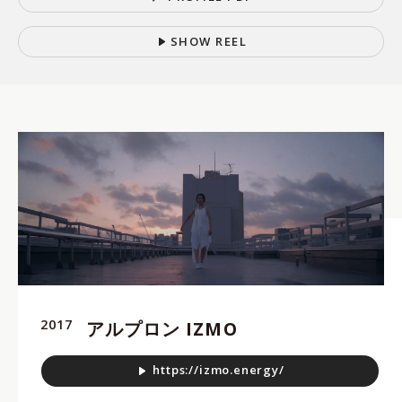
S
H
O
W
R
E
E
L
2017
アルプロン IZMO
h
t
t
p
s
:
/
/
i
z
m
o
.
e
n
e
r
g
y
/