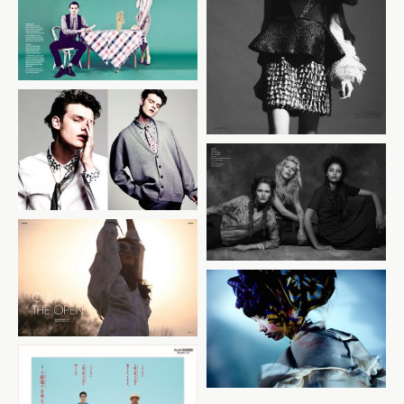
Blanche Magazine
Egg Mag Issue 4
Random Magazine
Deluxx Digital
Sublime Magazine
May/June Issue 15
Sublime Magazine
July/Aug Issue 08