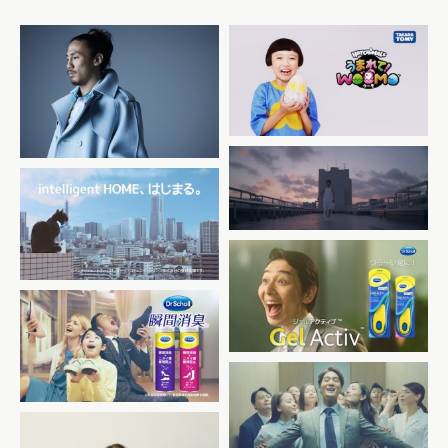
TAKARATOMY 「うまれ
て！ウーモ」
Shuffle
アルプロン IZMO
横浜ケーブルビジョン
（YCV）
レキットベンキーザー・ジャ
パン Dr.Scholl Gel
Activ「足回りのプロ達」篇
レキットベンキーザー・ジャ
パン Dr.Scholl 瞬間消臭
「玄関の靴のニオイ」篇
レキットベンキーザー・ジャ
パン
薬用ミューズMEN「エレベー
ター」篇