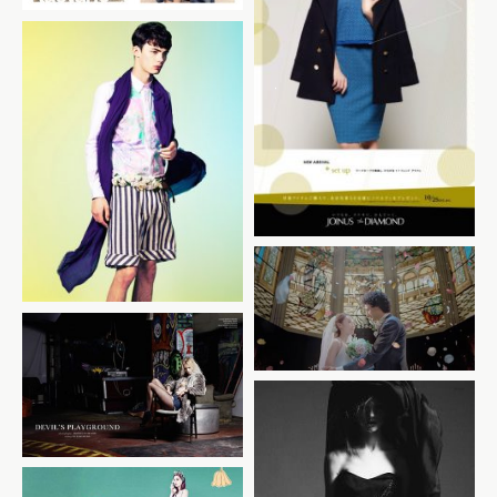
JOINUS 横浜ポスター
And Men
SONY BRAVIA 3D demo
Wedding篇
Deluxx Digital Issue 11