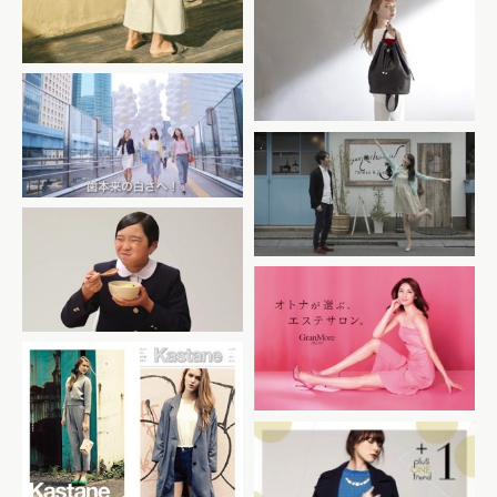
TOV AW16 カタログ
サンスター Ora2ステインク
リア WEB広告
Ora2 10000人モニターキャ
ンペーン
クノール スープかけご飯
GranMore
Kastane SS13 カタログ