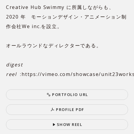
Creative Hub Swimmy に所属しながらも、
2020 年 モーションデザイン・アニメーション制
作会社
We inc.
を設立。
オールラウンドなディレクターである。
digest
reel
:
https://vimeo.com/showcase/unit23work
P
O
R
T
F
O
L
I
O
U
R
L
P
R
O
F
I
L
E
P
D
F
S
H
O
W
R
E
E
L