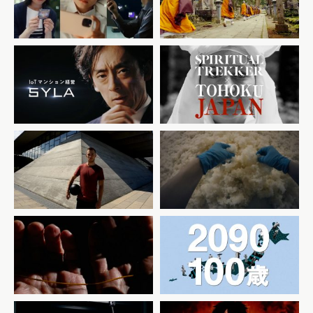
テーマ「ニジラルド」ミュー
Kumano×Tokyo
ジックビデオ
JNTO [Spiritual
Trekker × Tohoku 2018
SYLA web CM
FEATURING Pip
Stewart]
NIKON [Unchained |
FUKUSHIMA SAKE
Exploring new heights
ACADEMY
with the Nikon D750]
アクサ生命保険「あなたが
LION RUGS BRAND
100歳になるまでに日本で起
MOVIE
こること」