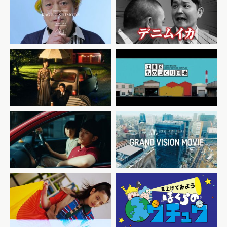
hut！INTIMATES 秘密の
千鳥×カラオケまねきねこ
ない人生なんて
Wpc.2023SS 雨と傘と蛙亭
江東区ものづくり団地
SHORT FILM 「ザイマン
グランフロント大阪
ストーリー」
GRAND VISION MOVIE
キッズステーション 「見上げ
docomo Quadratic
てみよう、ぼくらのウチュ
Playground Teaser
ウ」