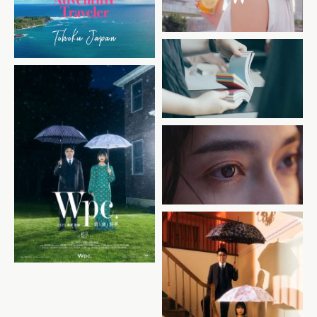
Finding Tohoku
Adventure Traveler ×
Beijing Xiaofengzi
UNIEL SHOW REEL
Wpc.2023SS 雨と傘と蛙亭
WOLF
GF_01
Wpc.2023SS 雨と傘と蛙亭
GF_02