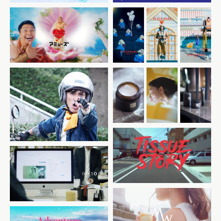
アミューズ 「元気なミュー
セブンパーク天美
ズ」
N organic vie
スマート乗換戦士 仮面ジョル
ダン
FANZA TISSUE STORY
MotionGalleryにできるこ
と
MARINE WALK
YOKOHAMA