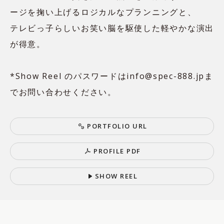
ージを掬い上げるロジカルなプランニングと、
テレビっ子らしいお笑い脳を駆使した軽やかな演出
が得意。
*Show Reel のパスワードはinfo@spec-888.jpま
でお問い合わせください。
P
O
R
T
F
O
L
I
O
U
R
L
P
R
O
F
I
L
E
P
D
F
S
H
O
W
R
E
E
L