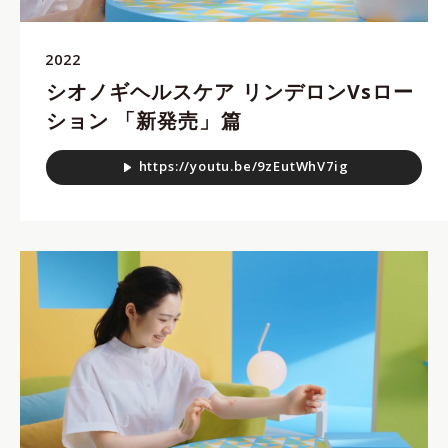
2022
シオノギヘルスケア リンデロンVsロー
ション 「新発売」篇
h
t
t
p
s
:
/
/
y
o
u
t
u
.
b
e
/
9
z
E
u
t
W
h
V
7
i
g