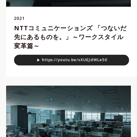
2021
NTTコミュニケーションズ 「つないだ
先にあるものを。」～ワークスタイル
変革篇～
h
t
t
p
s
:
/
/
y
o
u
t
u
.
b
e
/
s
X
U
E
J
d
W
L
e
5
0