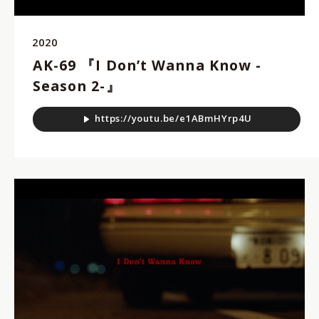
2020
AK-69 『I Don’t Wanna Know -
Season 2-』
h
t
t
p
s
:
/
/
y
o
u
t
u
.
b
e
/
e
1
A
B
m
H
Y
r
p
4
U