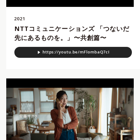
2021
NTTコミュニケーションズ 「つないだ
先にあるものを。」〜共創篇〜
h
t
t
p
s
:
/
/
y
o
u
t
u
.
b
e
/
m
F
l
o
m
b
a
Q
7
c
I